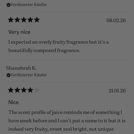
Verifizierter Käufer
Rezension
lesen
08.02.26
Mit
5
Very nice
von
5
I expected an overly fruity fragrance but it's a
Sternen
bewertet
beautifully composed fragrance.
Shanahrah K.
Verifizierter Käufer
21.01.26
Mit
4
Nice
von
5
The scent profile of juice reminds me of something I
Sternen
bewertet
have smelt before and I can't put a name to it but it is
indeed very fruity, sweet and bright, not unique