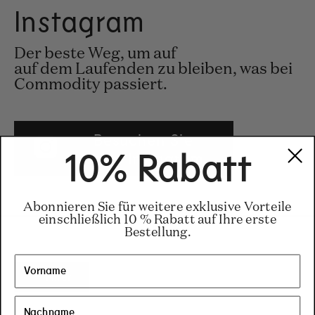
Instagram
Der beste Weg, um auf
auf dem Laufenden zu bleiben, was bei
Commodity passiert.
Besuchen Sie
unser Instagram
10% Rabatt
Abonnieren Sie für weitere exklusive Vorteile
einschließlich 10 % Rabatt auf Ihre erste
Bestellung.
Filter