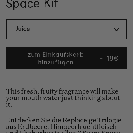
Space Kit
Mit 4.
Juice
zum Einkaufskorb
Regular
18€
hinzufügen
price
This fresh, fruity fragrance will make
your mouth water just thinking about
it.
Entdecken Sie die Replaceige Trilogie
aus Erdbeere, Himbeerfruchtfleisch