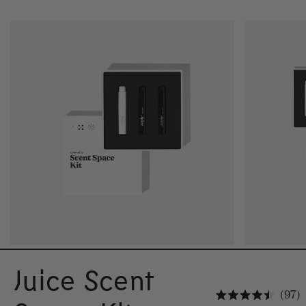
Juice Scent
K
97