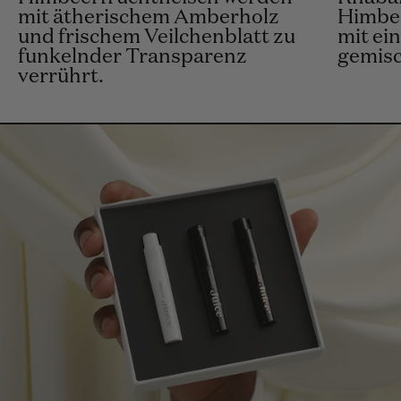
mit ätherischem Amberholz
Himbee
und frischem Veilchenblatt zu
mit ei
funkelnder Transparenz
gemisch
verrührt.