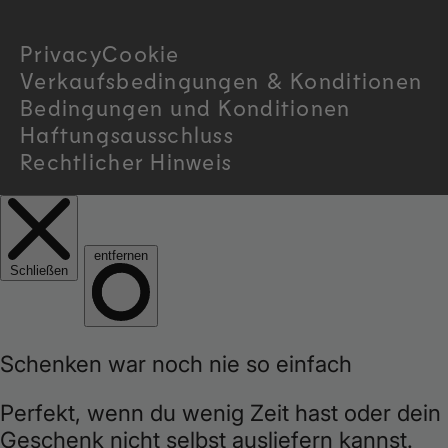
r
Privacy
Cookie
y
Verkaufsbedingungen & Konditionen
/
Bedingungen und Konditionen
Haftungsausschluss
r
Rechtlicher Hinweis
e
g
i
o
n