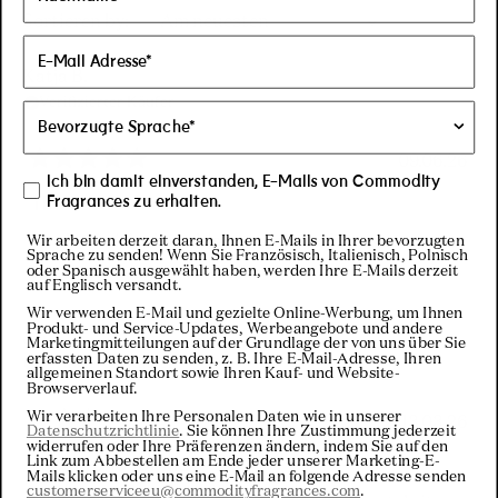
Wird geladen...
Sortieren
Katja B.
Verifizierter Käufer
09.06.26
Mit
Ich bin damit einverstanden, E-Mails von Commodity
5
The Fave
Fragrances zu erhalten.
von
5
Wir arbeiten derzeit daran, Ihnen E-Mails in Ihrer bevorzugten
So glad I picked up this scent space. It was my
Sternen
Sprache zu senden! Wenn Sie Französisch, Italienisch, Polnisch
bewertet
oder Spanisch ausgewählt haben, werden Ihre E-Mails derzeit
absolute favorite out of all.
auf Englisch versandt.
Wir verwenden E-Mail und gezielte Online-Werbung, um Ihnen
Produkt- und Service-Updates, Werbeangebote und andere
J b.
Marketingmitteilungen auf der Grundlage der von uns über Sie
erfassten Daten zu senden, z. B. Ihre E-Mail-Adresse, Ihren
Verifizierter Käufer
allgemeinen Standort sowie Ihren Kauf- und Website-
Browserverlauf.
Wir verarbeiten Ihre Personalen Daten wie in unserer
13.03.26
Datenschutzrichtlinie
. Sie können Ihre Zustimmung jederzeit
Mit
widerrufen oder Ihre Präferenzen ändern, indem Sie auf den
3
Too strong for me
Link zum Abbestellen am Ende jeder unserer Marketing-E-
von
Mails klicken oder uns eine E-Mail an folgende Adresse senden
customerserviceeu@commodityfragrances.com
.
5