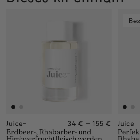
Bes
Juice-
Regular price
34 €
–
155 €
Regular pric
155€
Regular pric
34€
Juice
Erdbeer-, Rhabarber- und
Perfek
Himbeerfruchtfleisch werden
Rhaba