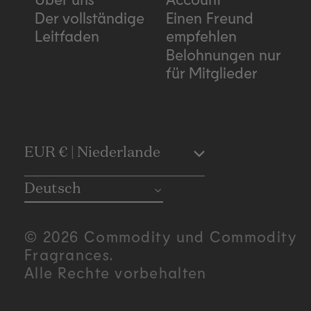
Der vollständige
Einen Freund
Leitfaden
empfehlen
Belohnungen nur
für Mitglieder
C
EUR € | Niederlande
o
Deutsch
u
© 2026 Commodity und Commodity
n
Fragrances.
Alle Rechte vorbehalten
t