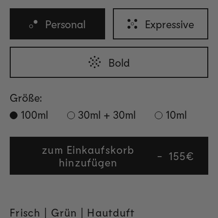
Personal
Expressive
Bold
Größe:
100ml
30ml + 30ml
10ml
zum Einkaufskorb
Regular
155€
hinzufügen
price
Frisch |
Grün | Hautduft