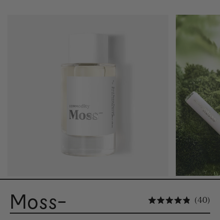
Moss-
Kl
40
Mit 4.9 