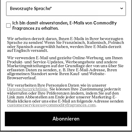
Besuchen Sie
Ich bin damit einverstanden, E-Mails von Commodity
unser Instagram
Fragrances zu erhalten.
Wir arbeiten derzeit daran, Ihnen E-Mails in Ihrer bevorzugten
Sprache zu senden! Wenn Sie Französisch, Italienisch, Polnisch
oder Spanisch ausgewählt haben, werden Ihre E-Mails derzeit
auf Englisch versandt.
Wir verwenden E-Mail und gezielte Online-Werbung, um Ihnen
Produkt- und Service-Updates, Werbeangebote und andere
Marketingmitteilungen auf der Grundlage der von uns über Sie
erfassten Daten zu senden, z. B. Ihre E-Mail-Adresse, Ihren
allgemeinen Standort sowie Ihren Kauf- und Website-
Filter
Browserverlauf.
Wir verarbeiten Ihre Personalen Daten wie in unserer
Datenschutzrichtlinie
. Sie können Ihre Zustimmung jederzeit
widerrufen oder Ihre Präferenzen ändern, indem Sie auf den
Wird geladen...
Sortieren
Link zum Abbestellen am Ende jeder unserer Marketing-E-
Mails klicken oder uns eine E-Mail an folgende Adresse senden
customerserviceeu@commodityfragrances.com
.
Savannah M.
Abonnieren
Verifizierter Käufer
Bewertet