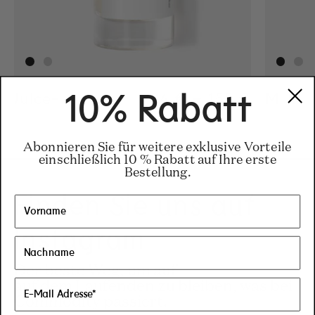
Juice-
Regular price
34 €
–
155 €
Regular pric
155€
Regular pri
34€
Milk-
10% Rabatt
Abonnieren Sie für weitere exklusive Vorteile
einschließlich 10 % Rabatt auf Ihre erste
Bestellung.
Finden Sie uns auf
Instagram
Der beste Weg, um auf
auf dem Laufenden zu bleiben, was bei
Commodity passiert.