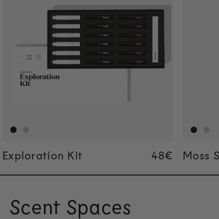
Exploration Kit
Regular pric
Regular pric
48€
48€
Moss S
Scent Spaces