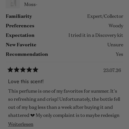
Moss-
Familiarity
Expert/Collector
Preferences
Woody
Expectation
I tried it in a Discovery kit
New Favorite
Unsure
Recommendation
Yes
23.07.26
Mit
5
Love this scent!
von
5
This perfume is one of my favorites for summer. It's
Sternen
bewertet
so refreshing and crisp! Unfortunately, the bottle fell
out of my bag less than a week after buying it and
shattered 💔 My only complaint is to maybe redesign
the bottle so it doesn't break so easily!
Mehr
Weiterlesen