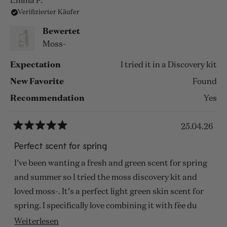
Emma F.
Verifizierter Käufer
Bewertet
Moss-
Expectation
I tried it in a Discovery kit
New Favorite
Found
Recommendation
Yes
25.04.26
Mit
5
Perfect scent for spring
von
5
I’ve been wanting a fresh and green scent for spring
Sternen
bewertet
and summer so I tried the moss discovery kit and
loved moss-. It’s a perfect light green skin scent for
spring. I specifically love combining it with fèe du
sucre by Odette parfum co, to create a sweeter green
Mehr
Weiterlesen