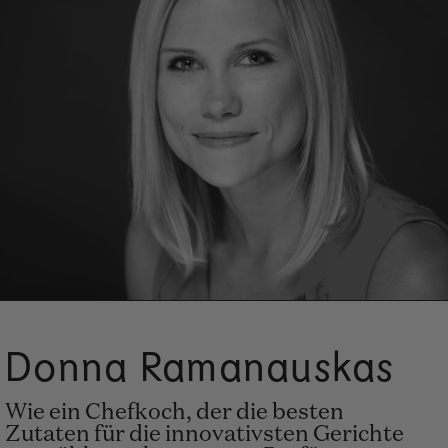
Donna Ramanauskas
Wie ein Chefkoch, der die besten
Zutaten für die innovativsten Gerichte