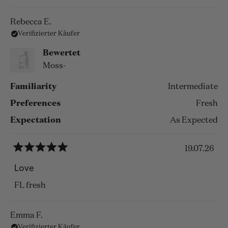
über
diese
Rebecca E.
Verifizierter Käufer
Rezension
lesen
Bewertet
Moss-
Familiarity
Intermediate
Preferences
Fresh
Expectation
As Expected
19.07.26
Mit
5
Love
von
5
FL fresh
Sternen
bewertet
Emma F.
Verifizierter Käufer