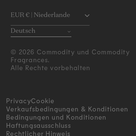
C
EUR € | Niederlande
o
Deutsch
u
© 2026 Commodity und Commodity
n
Fragrances.
Alle Rechte vorbehalten
t
r
Privacy
Cookie
y
Verkaufsbedingungen & Konditionen
/
Bedingungen und Konditionen
Haftungsausschluss
r
Rechtlicher Hinweis