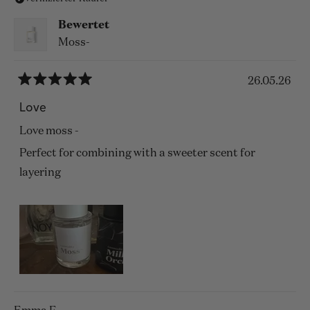
Bewertet
Moss-
26.05.26
Mit
5
Love
von
5
Love moss -
Sternen
bewertet
Perfect for combining with a sweeter scent for
layering