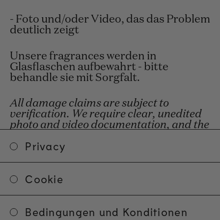
- Foto und/oder Video, das das Problem
deutlich zeigt
Unsere fragrances werden in
Glasflaschen aufbewahrt - bitte
behandle sie mit Sorgfalt.
All damage claims are subject to
verification. We require clear, unedited
photo and video documentation, and the
item must be retained for potential
Privacy
return and inspection. If sufficient
documentation cannot be provided or
the item is discarded, we are unable to
Cookie
offer a replacement or refund.
Fragen
Bedingungen und Konditionen