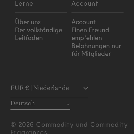
Lerne
Account
Über uns
Account
Der vollständige
Einen Freund
Leitfaden
empfehlen
Belohnungen nur
für Mitglieder
C
EUR € | Niederlande
o
Deutsch
u
© 2026 Commodity und Commodity
n
Fragrances.