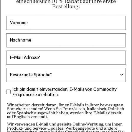
einschließlich 10 % Rabatt auf Ihre erste
dauern, bis die Rückerstattung auf
Bestellung.
Ihrer Kreditkartenabrechnung
erscheint. Wir werden Sie per E-Mail
benachrichtigen, wenn Ihre Rückgabe
bearbeitet wurde.
Kostenlos erhaltene und/oder mit
einem Kauf geschenkte Artikel sind
nicht erstattungsfähig.
Ausnahmen
BESCHÄDIGTE, DEFEKTE ODER
Ich bin damit einverstanden, E-Mails von Commodity
Fragrances zu erhalten.
FALSCHE ARTIKEL
Bei defekten oder beschädigten
Wir arbeiten derzeit daran, Ihnen E-Mails in Ihrer bevorzugten
Sprache zu senden! Wenn Sie Französisch, Italienisch, Polnisch
Produkten kontaktiere uns bitte
oder Spanisch ausgewählt haben, werden Ihre E-Mails derzeit
auf Englisch versandt.
innerhalb von 14 Tagen nach Erhalt
deiner Bestellung, um eine Erstattung
Wir verwenden E-Mail und gezielte Online-Werbung, um Ihnen
Produkt- und Service-Updates, Werbeangebote und andere
oder einen Umtausch zu vereinbaren.