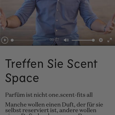
00:17
Play
Mute
Setti
E
fu
Treffen Sie Scent
Space
Parfüm ist nicht one.scent-fits all
Manche wollen einen Duft, der für sie
selbst reserviert ist, andere wollen