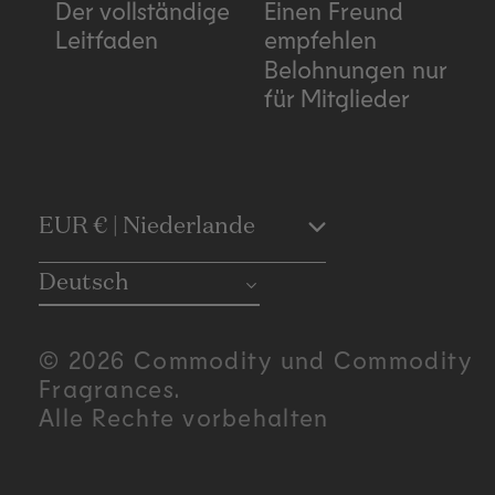
Der vollständige
Einen Freund
Leitfaden
empfehlen
Belohnungen nur
für Mitglieder
C
EUR € | Niederlande
o
Deutsch
u
© 2026 Commodity und Commodity
n
Fragrances.
Alle Rechte vorbehalten
t