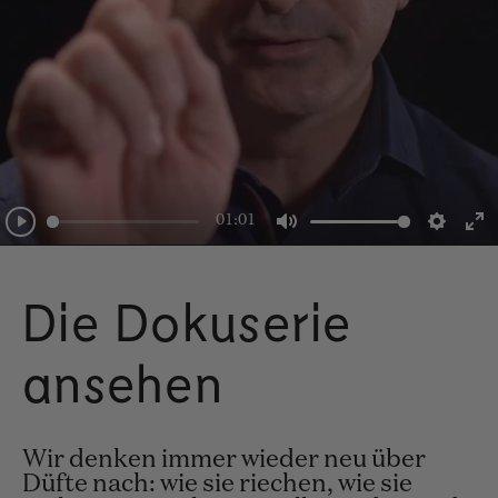
01:01
Play
Mute
Setti
E
fu
Die Dokuserie
ansehen
Wir denken immer wieder neu über
Düfte nach: wie sie riechen, wie sie