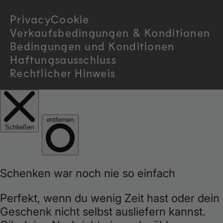
r
Privacy
Cookie
y
Verkaufsbedingungen & Konditionen
/
Bedingungen und Konditionen
Haftungsausschluss
r
Rechtlicher Hinweis
e
g
i
o
n