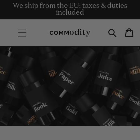
We ship from the EU: taxes & duties
Kostenlose Lieferung bei einem
Get rewards for shopping with
Skip to content
Bestellwert von 135€ und mehr.
Commodity.Circle
included
Bag