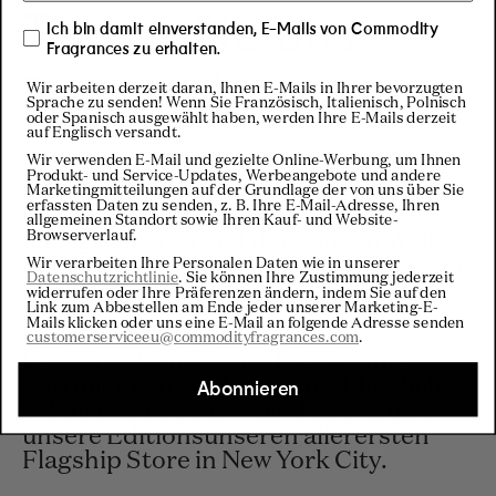
Testen Sie uns
Ich bin damit einverstanden, E-Mails von Commodity
Fragrances zu erhalten.
Personal
Wir arbeiten derzeit daran, Ihnen E-Mails in Ihrer bevorzugten
Sprache zu senden! Wenn Sie Französisch, Italienisch, Polnisch
oder Spanisch ausgewählt haben, werden Ihre E-Mails derzeit
auf Englisch versandt.
Wir verwenden E-Mail und gezielte Online-Werbung, um Ihnen
Du findest uns in ausgewählten
Produkt- und Service-Updates, Werbeangebote und andere
Sephora-Filialen in Nordamerika und
Marketingmitteilungen auf der Grundlage der von uns über Sie
erfassten Daten zu senden, z. B. Ihre E-Mail-Adresse, Ihren
Großbritannien sowie in
allgemeinen Standort sowie Ihren Kauf- und Website-
Browserverlauf.
Fachgeschäften auf der ganzen Welt -
mit unseren Lieblingsdüften von Scent
Wir verarbeiten Ihre Personalen Daten wie in unserer
Datenschutzrichtlinie
. Sie können Ihre Zustimmung jederzeit
Space.
widerrufen oder Ihre Präferenzen ändern, indem Sie auf den
Link zum Abbestellen am Ende jeder unserer Marketing-E-
Mails klicken oder uns eine E-Mail an folgende Adresse senden
Um Commodity wie nie zuvor
customerserviceeu@commodityfragrances.com
.
kennenzulernen und das gesamte
Sortiment zu erleben - einschließlich
Abonnieren
exklusiver Produkte wie Kerzen und
unsere Editionsunseren allerersten
Flagship Store in New York City.