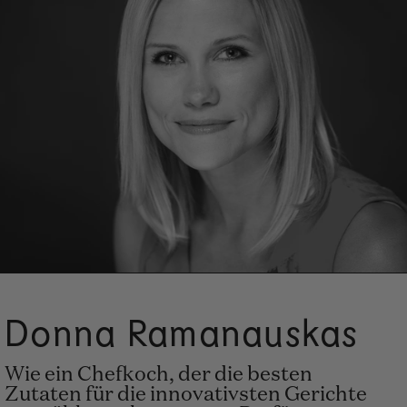
Donna Ramanauskas
Wie ein Chefkoch, der die besten
Zutaten für die innovativsten Gerichte