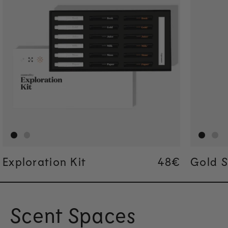
Exploration Kit
Regular pric
48€
Regular pric
48€
Gold S
Scent Spaces