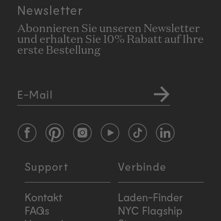
Newsletter
favourite between the two. I often layer Gold
Personal and Expressive together. Gold Expressive
Abonnieren Sie unseren Newsletter
has a little more depth, while I equally love the iso e
und erhalten Sie 10% Rabatt auf Ihre
erste Bestellung
boost in the personal scent profile. I highly
recommend!
E-Mail
Facebook
Pinterest
Instagram
YouTube
TikTok
LinkedIn
Support
Verbinde
Kontakt
Laden-Finder
FAQs
NYC Flagship