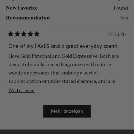
New Favorite
Found
Recommendation
Yes
15.06.26
Mit
5
One of my FAVES and a great everyday scent!
von
5
I love Gold Personal and Gold Expressive. Both are
Sternen
bewertet
beautiful vanilla-based fragrances with subtle
woody undertones that embody a sort of
sophistication or understated elegance, and are
suitable for just about every season or setting! They
Mehr
Weiterlesen
can easily be dressed up or down, and I’d say they are
über
Wird geladen...
both very unwearable no matter your gender. I
diese
Mehr anzeigen
consider them to both be very inoffensive
Rezension
fragrances. They can also be layered with other
lesen
fragrances and I truly have a difficult time choosing a