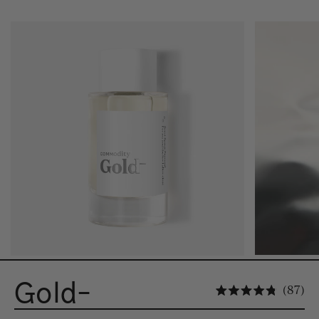
Gold-
Kl
87
Mit 4.8