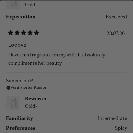
Gold-
Expectation
Exceeded
23.07.26
Mit
5
Looove
von
5
I love this fragrance on my wife. It absolutely
Sternen
bewertet
compliments her beauty.
Samantha P.
Verifizierter Käufer
Bewertet
Gold-
Familiarity
Intermediate
Preferences
Spicy