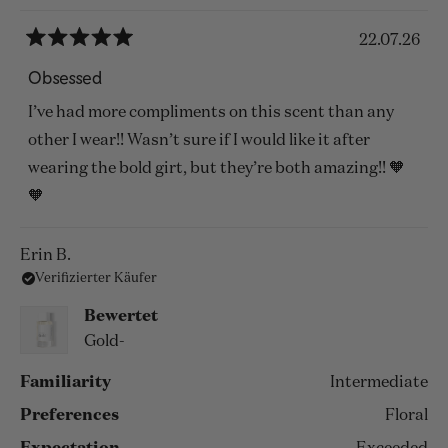
22.07.26
Mit
5
Obsessed
von
5
I’ve had more compliments on this scent than any
Sternen
bewertet
other I wear!! Wasn’t sure if I would like it after
wearing the bold girt, but they’re both amazing!! 🧡
🧡
Erin B.
Verifizierter Käufer
Bewertet
Gold-
Familiarity
Intermediate
Preferences
Floral