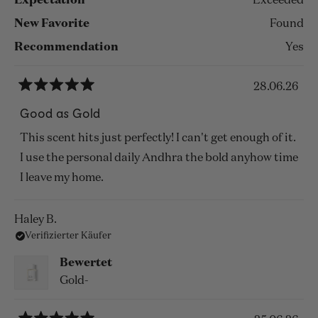
Expectation
Exceeded
New Favorite
Found
Recommendation
Yes
28.06.26
Mit
5
Good as Gold
von
5
This scent hits just perfectly! I can't get enough of it.
Sternen
bewertet
I use the personal daily Andhra the bold anyhow time
I leave my home.
Haley B.
Verifizierter Käufer
Bewertet
Gold-