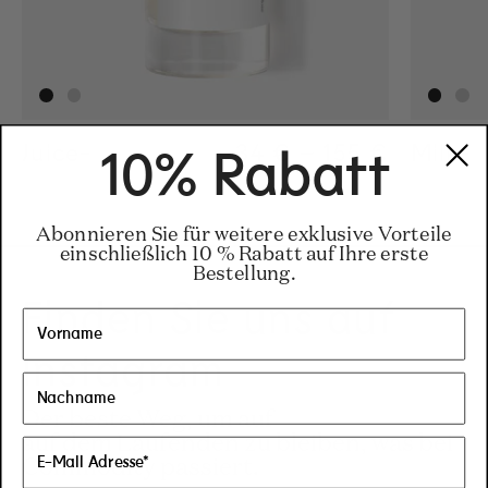
Juice-
Regular price
34 €
–
155 €
Regular pric
155€
Regular pric
34€
Milk-
10% Rabatt
Abonnieren Sie für weitere exklusive Vorteile
einschließlich 10 % Rabatt auf Ihre erste
Bestellung.
Finden Sie uns auf
Instagram
Der beste Weg, um auf
auf dem Laufenden zu bleiben, was bei
Commodity passiert.