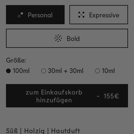
Personal
Expressive
Bold
Größe:
100ml
30ml + 30ml
10ml
zum Einkaufskorb
Regular
155€
hinzufügen
price
Süß | Holzig
| Hautduft