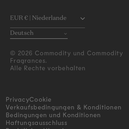
C
EUR € | Niederlande
o
Deutsch
u
© 2026 Commodity und Commodity
n
Fragrances.
Alle Rechte vorbehalten
t
r
Privacy
Cookie
y
Verkaufsbedingungen & Konditionen
/
Bedingungen und Konditionen
Haftungsausschluss