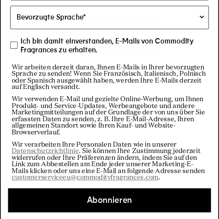
Besuchen Sie
unser Instagram
Ich bin damit einverstanden, E-Mails von Commodity
Fragrances zu erhalten.
Wir arbeiten derzeit daran, Ihnen E-Mails in Ihrer bevorzugten
Sprache zu senden! Wenn Sie Französisch, Italienisch, Polnisch
oder Spanisch ausgewählt haben, werden Ihre E-Mails derzeit
auf Englisch versandt.
Wir verwenden E-Mail und gezielte Online-Werbung, um Ihnen
Produkt- und Service-Updates, Werbeangebote und andere
Marketingmitteilungen auf der Grundlage der von uns über Sie
erfassten Daten zu senden, z. B. Ihre E-Mail-Adresse, Ihren
Filter
allgemeinen Standort sowie Ihren Kauf- und Website-
Browserverlauf.
Wir verarbeiten Ihre Personalen Daten wie in unserer
Datenschutzrichtlinie
. Sie können Ihre Zustimmung jederzeit
widerrufen oder Ihre Präferenzen ändern, indem Sie auf den
Wird geladen...
Sortieren
Link zum Abbestellen am Ende jeder unserer Marketing-E-
Mails klicken oder uns eine E-Mail an folgende Adresse senden
customerserviceeu@commodityfragrances.com
.
Christopher E.
Verifizierter Käufer
Abonnieren
Bewertet