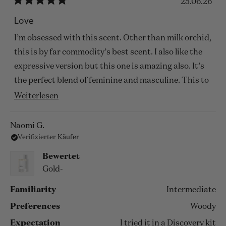
25.06.26
Mit
5
Love
von
5
I’m obsessed with this scent. Other than milk orchid,
Sternen
bewertet
this is by far commodity’s best scent. I also like the
expressive version but this one is amazing also. It’s
the perfect blend of feminine and masculine. This to
me feels likes a gloomy day fall day in San Francisco.
Mehr
Weiterlesen
über
diese
Naomi G.
Verifizierter Käufer
Rezension
lesen
Bewertet
Gold-
Familiarity
Intermediate
Preferences
Woody
Expectation
I tried it in a Discovery kit