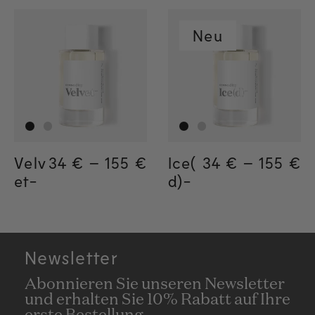
Neu
Velv
Regular price
34 €
–
155 €
Regular price
155€
Regular price
34€
Ice(
Regular price
34 €
–
155 €
Regula
155€
Regul
34€
et-
d)-
Newsletter
Abonnieren Sie unseren Newsletter
und erhalten Sie 10% Rabatt auf Ihre