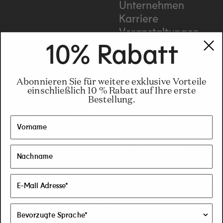
Unternehmen
Karriere
Veranstaltungen
10% Rabatt
Lerne
Account
Abonnieren Sie für weitere exklusive Vorteile
einschließlich 10 % Rabatt auf Ihre erste
Über uns
Account
Bestellung.
Der vollständige
Einen Freund
Leitfaden
empfehlen
Belohnungen nur
für Mitglieder
C
EUR € | Niederlande