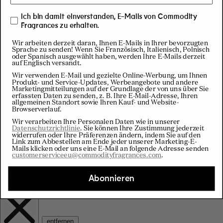
o
Deutsch
Ich bin damit einverstanden, E-Mails von Commodity
u
Fragrances zu erhalten.
© 2026 Commodity und Commodity
Wir arbeiten derzeit daran, Ihnen E-Mails in Ihrer bevorzugten
n
Sprache zu senden! Wenn Sie Französisch, Italienisch, Polnisch
Fragrances.
oder Spanisch ausgewählt haben, werden Ihre E-Mails derzeit
Alle Rechte vorbehalten
auf Englisch versandt.
t
Wir verwenden E-Mail und gezielte Online-Werbung, um Ihnen
Produkt- und Service-Updates, Werbeangebote und andere
Marketingmitteilungen auf der Grundlage der von uns über Sie
r
erfassten Daten zu senden, z. B. Ihre E-Mail-Adresse, Ihren
allgemeinen Standort sowie Ihren Kauf- und Website-
Browserverlauf.
Privacy
Cookie
y
Wir verarbeiten Ihre Personalen Daten wie in unserer
Datenschutzrichtlinie
. Sie können Ihre Zustimmung jederzeit
Verkaufsbedingungen & Konditionen
widerrufen oder Ihre Präferenzen ändern, indem Sie auf den
Link zum Abbestellen am Ende jeder unserer Marketing-E-
/
Bedingungen und Konditionen
Mails klicken oder uns eine E-Mail an folgende Adresse senden
customerserviceeu@commodityfragrances.com
.
Haftungsausschluss
r
Rechtlicher Hinweis
Abonnieren
e